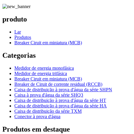
produto
Lar
Produtos
Breaker Ciruit em miniatura (MCB)
Categorias
Medidor de energia monofásica
Medidor de energia trifásica
Breaker Ciruit em miniatura (MCB)
Breaker de Ciruit de corrente residual (RCCB)
Caixa de distribuição à prova d'água da série SHPN
Caixa à prova d'água da série SHQ3
Caixa de distribuição à prova d'água da série HT
Caixa de distribuição à prova d'água da série HA
Caixa de distribuição da série TXM
Conector à prova d'água
Produtos em destaque