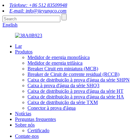
Telefone: +86 512 83509948
E-mail: info@jieyungco.com
English
Lar
Produtos
Medidor de energia monofásica
Medidor de energia trifásica
Breaker Ciruit em miniatura (MCB)
Breaker de Ciruit de corrente residual (RCCB)
Caixa de distribuição à prova d'água da série SHPN
Caixa à prova d'água da série SHQ3
Caixa de distribuição à prova d'água da série HT
Caixa de distribuição à prova d'água da série HA
Caixa de distribuição da série TXM
Conector à prova d'água
Notícias
Perguntas frequentes
Sobre nós
Certificado
Contate-nos