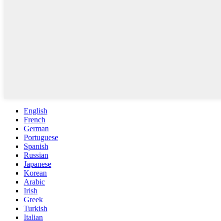
English
French
German
Portuguese
Spanish
Russian
Japanese
Korean
Arabic
Irish
Greek
Turkish
Italian