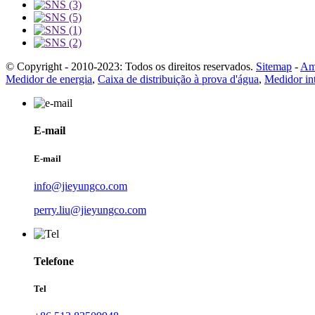
© Copyright - 2010-2023: Todos os direitos reservados.
Sitemap
-
Am
Medidor de energia
,
Caixa de distribuição à prova d'água
,
Medidor int
E-mail
E-mail
info@jieyungco.com
perry.liu@jieyungco.com
Telefone
Tel