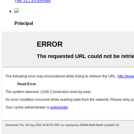
+86 512 83509948
Principal