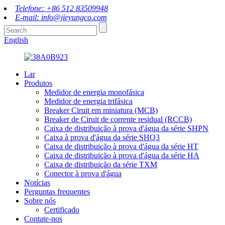
Telefone: +86 512 83509948
E-mail: info@jieyungco.com
English
Lar
Produtos
Medidor de energia monofásica
Medidor de energia trifásica
Breaker Ciruit em miniatura (MCB)
Breaker de Ciruit de corrente residual (RCCB)
Caixa de distribuição à prova d'água da série SHPN
Caixa à prova d'água da série SHQ3
Caixa de distribuição à prova d'água da série HT
Caixa de distribuição à prova d'água da série HA
Caixa de distribuição da série TXM
Conector à prova d'água
Notícias
Perguntas frequentes
Sobre nós
Certificado
Contate-nos